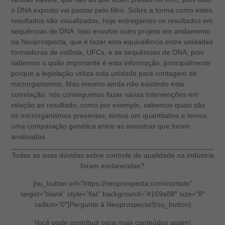
o DNA exposto vai passar pelo filtro. Sobre a forma como estes
resultados são visualizados, hoje entregamos os resultados em
sequências de DNA. Isso envolve outro projeto em andamento
na Neoprospecta, que é fazer esta equivalência entre unidades
formadoras de colônia, UFCs, e as sequências de DNA, pois
sabemos o quão importante é esta informação, principalmente
porque a legislação utiliza esta unidade para contagem de
microrganismos. Mas mesmo ainda não existindo esta
correlação, nós conseguimos fazer várias intervenções em
relação ao resultado, como por exemplo, sabemos quais são
os microrganismos presentes, temos um quantitativo e temos
uma comparação genética entre as amostras que foram
analisadas.
Todas as suas dúvidas sobre controle de qualidade na indústria
foram esclarecidas?
[su_button url=”https://neoprospecta.com/contato”
target=”blank” style=”flat” background=”#169a88″ size=”8″
radius=”0″]Pergunte à Neoprospecta![/su_button]
Você pode contribuir para mais conteúdos assim!