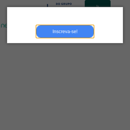
Ir
para
site
Inscreva-se!