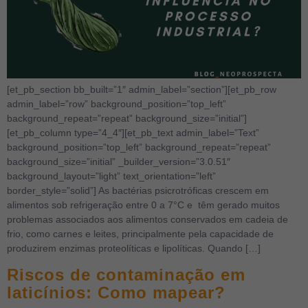
[et_pb_section bb_built=”1″ admin_label=”section”][et_pb_row
admin_label=”row” background_position=”top_left”
background_repeat=”repeat” background_size=”initial”]
[et_pb_column type=”4_4″][et_pb_text admin_label=”Text”
background_position=”top_left” background_repeat=”repeat”
background_size=”initial” _builder_version=”3.0.51″
background_layout=”light” text_orientation=”left”
border_style=”solid”] As bactérias psicrotróficas crescem em
alimentos sob refrigeração entre 0 a 7°C e têm gerado muitos
problemas associados aos alimentos conservados em cadeia de
frio, como carnes e leites, principalmente pela capacidade de
produzirem enzimas proteolíticas e lipolíticas. Quando […]
Riscos de contaminação em
laticínios: Como mapear?