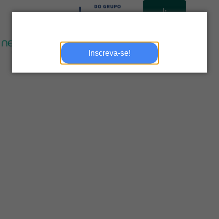
Ir
para
site
Inscreva-se!