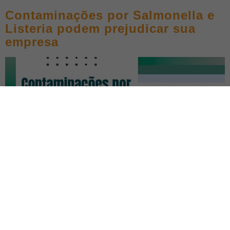
Contaminações por Salmonella e
Listeria podem prejudicar sua
empresa
Atualizado em: 11/01/2024 Contaminações por Salmonella e
Listeria, podem prejudicar sua empresa? Embora os cuidados
necessários para o controle sanitário das empresas sejam
tomados, ainda existem casos de contaminação com
microrganismos como Salmonella e Listeria, colocando em risco a