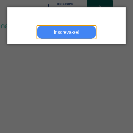
Ir
para
site
Inscreva-se!