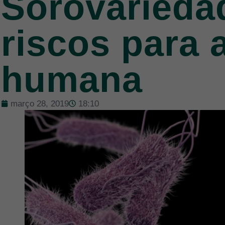
Sorovarieda
riscos para 
humana
março 28, 2019
18:10