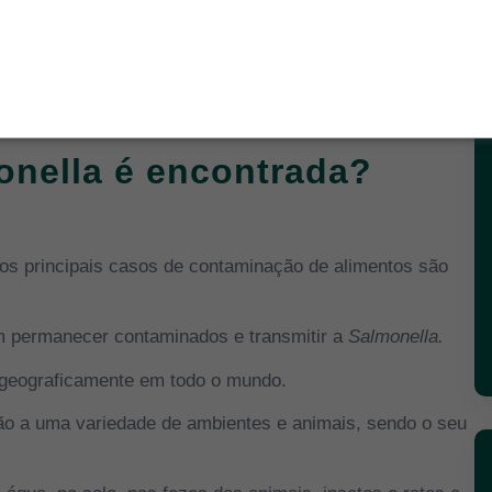
irchow
(1,5%),
Hadar
(1,5%) e
Agona
(0,8%) também
 diferenças entre as regiões. Os dados deste estudo
lmonella
.
onella é encontrada?
l, os principais casos de contaminação de alimentos são
m permanecer contaminados e transmitir a
Salmonella.
 geograficamente em todo o mundo.
ção a uma variedade de ambientes e animais, sendo o seu