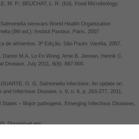
E, M. P.; BEUCHAT, L. R. (Ed). Food Microbiology:
e Salmonella serovars World Health Organization
la (9th ed.): Institut Pasteur, Paris. 2007
a de alimentos. 3ª Edição. São Paulo: Varella, 2007.
, Danilo M.A. Lo Fo Wong, Arne B. Jensen, Henrik C.
 Disease. July 2011, 8(8): 887-900.
ARTE, O. G. Salmonella infections: An update on
and Infectious Disease, v. 9, n. 6, p. 263-277, 2011.
d States – Major pathogens. Emerging Infectious Diseases,
. Disponível em: