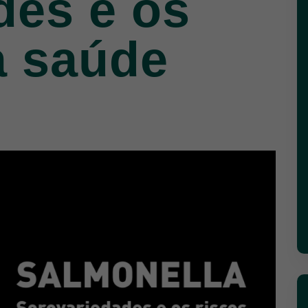
des e os
a saúde