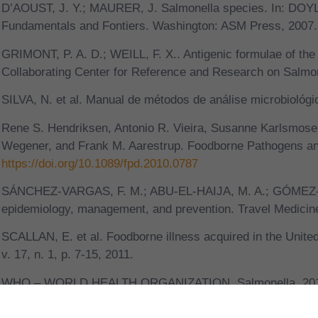
D’AOUST, J. Y.; MAURER, J. Salmonella species. In: DOYL
Fundamentals and Fontiers. Washington: ASM Press, 2007.
GRIMONT, P. A. D.; WEILL, F. X.. Antigenic formulae of th
Collaborating Center for Reference and Research on Salmonel
SILVA, N. et al. Manual de métodos de análise microbiológic
Rene S. Hendriksen, Antonio R. Vieira, Susanne Karlsmose
Wegener, and Frank M. Aarestrup. Foodborne Pathogens and
https://doi.org/10.1089/fpd.2010.0787
SÁNCHEZ-VARGAS, F. M.; ABU-EL-HAIJA, M. A.; GÓMEZ-DU
epidemiology, management, and prevention. Travel Medicine 
SCALLAN, E. et al. Foodborne illness acquired in the Unite
v. 17, n. 1, p. 7-15, 2011.
WHO – WORLD HEALTH ORGANIZATION. Salmonella. 2015
<http://www.who.int/topics/salmonella/en/>
.