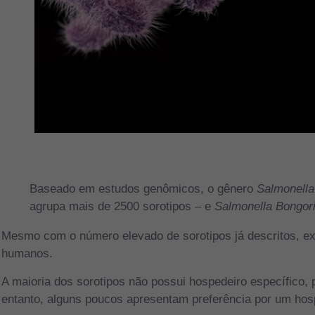
Baseado em estudos genômicos, o gênero
Salmonella
agrupa mais de 2500 sorotipos – e
Salmonella Bongor
Mesmo com o número elevado de sorotipos já descritos, 
humanos.
A maioria dos sorotipos não possui hospedeiro específico
entanto, alguns poucos apresentam preferência por um hos