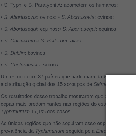
⦁ S. Typhi e S. Paratyphi A: acometem os humanos;
⦁
S. Abortusovis
: ovinos; ⦁
S. Abortusovis
: ovinos;
⦁
S. Abortusequi
: equinos;⦁
S. Abortusequi
: equinos;
⦁
S. Gallinarum
e
S. Pullorum
: aves;
⦁
S. Dublin
: bovinos;
⦁
S. Choleraesuis
: suínos.
Um estudo com 37 países que participam da
World Health 
a distribuição global dos 15 sorotipos de
Salmonella
mais fr
Os resultados desse trabalho mostraram que a espécie m
cepas mais predominantes nas regiões do estudo foram
Ent
Typhimurium
17,1% dos casos.
As únicas regiões que não seguiram esse espectro foram n
prevalência da
Typhimurium
seguida pela
Enteritidis
.