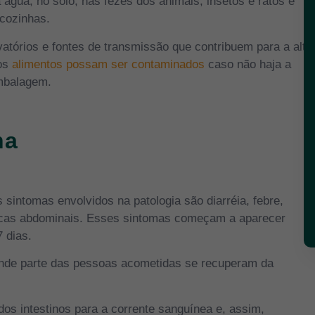
gua, no solo, nas fezes dos animais, insetos e ratos e
 cozinhas.
tórios e fontes de transmissão que contribuem para a alta
sos
alimentos possam ser contaminados
caso não haja a
embalagem.
na
s sintomas envolvidos na patologia são diarréia, febre,
icas abdominais. Esses sintomas começam a aparecer
 dias.
ande parte das pessoas acometidas se recuperam da
os intestinos para a corrente sanguínea e, assim,