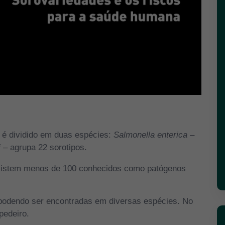
é dividido em duas espécies:
Salmonella enterica
–
i
– agrupa 22 sorotipos.
existem menos de 100 conhecidos como patógenos
, podendo ser encontradas em diversas espécies. No
pedeiro.