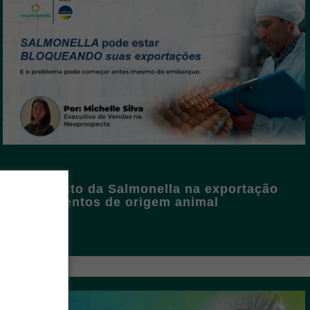
O impacto da Salmonella na exportação
de alimentos de origem animal