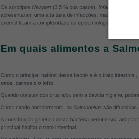
Os sorotipos
Newport
(3,5 % dos casos),
Infantis
(1,8%),
V
apresentaram uma alta taxa de infecções, mas com grandes
exemplificam a complexidade da epidemiologia global da
Sa
Em quais alimentos a Salm
Como o principal habitat dessa bactéria é o trato intestina
ovos
,
carnes e o leite
.
Quando consumidos crus e/ou sem a devida higiene, pode
Como citado anteriormente, as
Salmonellas
são difundidas
A constituição genética desta bactéria permite sua adapta
principal habitat o trato intestinal.