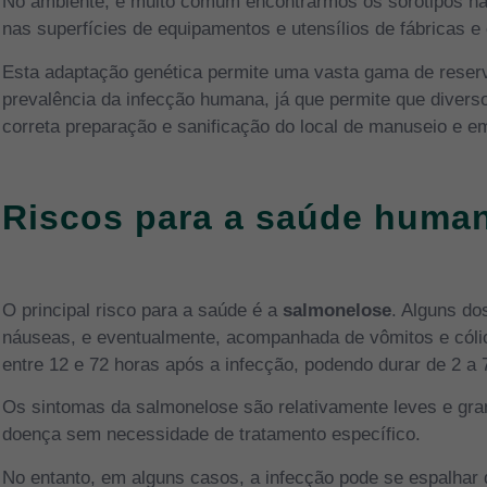
No ambiente, é muito comum encontrarmos os sorotipos na á
nas superfícies de equipamentos e utensílios de fábricas e
Esta adaptação genética permite uma vasta gama de reserva
prevalência da infecção humana, já que permite que diver
correta preparação e sanificação do local de manuseio e 
Riscos para a saúde huma
O principal risco para a saúde é a
salmonelose
. Alguns do
náuseas, e eventualmente, acompanhada de vômitos e cól
entre 12 e 72 horas após a infecção, podendo durar de 2 a 7
Os sintomas da salmonelose são relativamente leves e gr
doença sem necessidade de tratamento específico.
No entanto, em alguns casos, a infecção pode se espalhar d