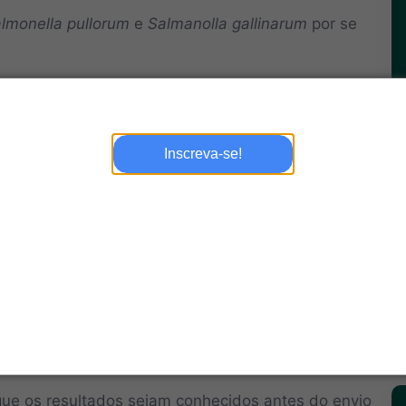
lmonella pullorum
e
Salmanolla gallinarum
por se
 dados de
sorovariedades de
Salmonella
e revisão
Inscreva-se!
ratoriais por
métodos moleculares
, isolamento em meio
cimentos avícolas comerciais serão submetidos a coletas
 para detecção.
que os resultados sejam conhecidos antes do envio