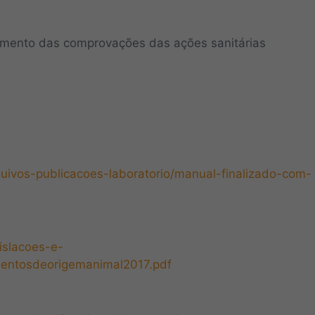
imento das comprovações das ações sanitárias
rquivos-publicacoes-laboratorio/manual-finalizado-com-
gislacoes-e-
mentosdeorigemanimal2017.pdf