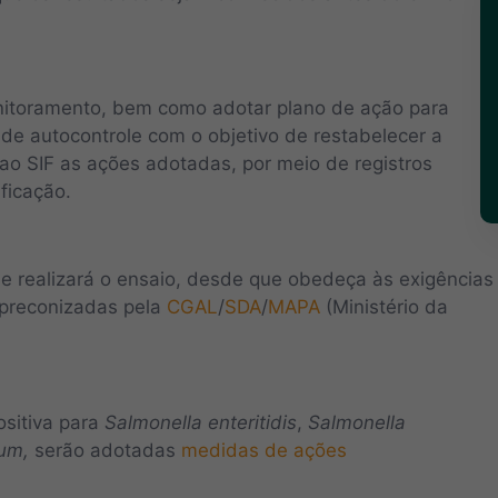
onitoramento, bem como adotar plano de ação para
 de autocontrole com o objetivo de restabelecer a
ao SIF as ações adotadas, por meio de registros
ificação.
ue realizará o ensaio, desde que obedeça às exigências
 preconizadas pela
CGAL
/
SDA
/
MAPA
(Ministério da
ositiva para
Salmonella enteritidis
,
Salmonella
rum,
serão adotadas
medidas de ações