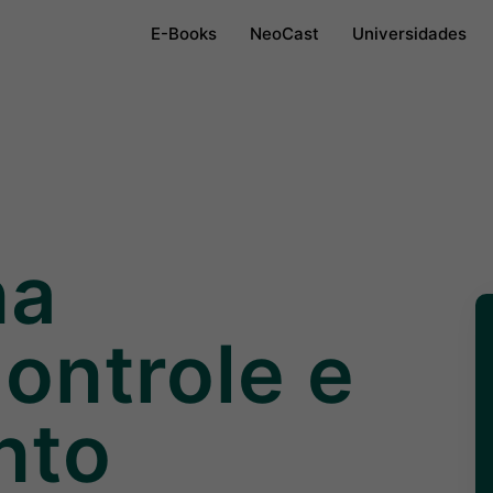
E-Books
NeoCast
Universidades
na
Controle e
nto