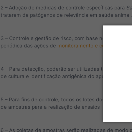
2 – Adoção de medidas de controle específicas para
Sa
tratarem de patógenos de relevância em saúde animal.
3 – Controle e gestão de risco, com base no banco de
periódica das ações de
monitoramento e controle.
4 – Para detecção, poderão ser utilizadas técnicas labo
de cultura e identificação antigênica do agente.
5 – Para fins de controle, todos os lotes dos estabele
de amostras para a realização de ensaios laboratoriais
6 – As coletas de amostras serão realizadas de modo 