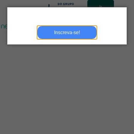
Ir
para
site
Inscreva-se!