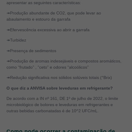
apresentar as seguintes características:
↠Produção abundante de CO
2
, que pode levar ao
abaulamento e estouro da garrafa
↠Efervescência excessiva ao abrir a garrafa
↠Turbidez
↠Presença de sedimentos
↠Produção de aromas indesejáveis ​​e compostos aromáticos,
como “frutado” , “ceto” e odores “alcoólicos”
↠Redução significativa nos sólidos solúveis totais (°Brix)
O que diz a ANVISA sobre leveduras em refrigerante?
De acordo com a
IN nº 161, DE 1º de julho de 2022, o limite
microbiológico de bolores e leveduras em refrigerantes e
outras bebidas carbonatadas é de
10^2 UFC/mL.
Como pode ocorrer a contaminação de