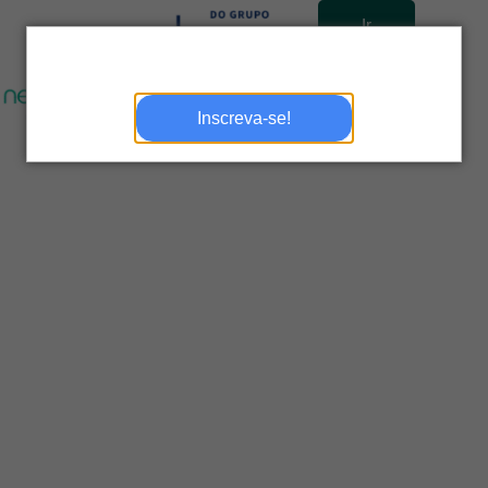
Ir
para
site
Inscreva-se!