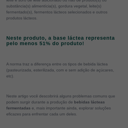
leite e soro de leite adicionado ou não de produto(s) ou
substância(s) alimentícia(s), gordura vegetal, leite(s)
fermentado(s), fermentos lácteos selecionados e outros
produtos lácteos.
Neste produto, a base láctea representa
pelo menos 51% do produto!
A norma traz a diferença entre os tipos de bebida láctea
(pasteurizada, esterilizada, com e sem adição de açúcares,
etc).
Neste artigo você descobrirá alguns problemas comuns que
podem surgir durante a produção de
bebidas lácteas
fermentadas
e, mais importante ainda, explorar soluções
eficazes para enfrentar cada um deles.