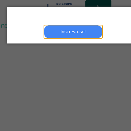
Ir
para
site
Inscreva-se!