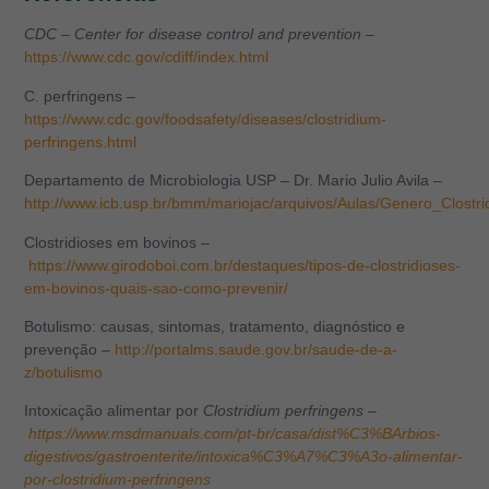
CDC – Center for disease control and prevention –
https://www.cdc.gov/cdiff/index.html
C. perfringens –
https://www.cdc.gov/foodsafety/diseases/clostridium-
perfringens.html
Departamento de Microbiologia USP – Dr. Mario Julio Avila –
http://www.icb.usp.br/bmm/mariojac/arquivos/Aulas/Genero_Clostri
Clostridioses em bovinos –
https://www.girodoboi.com.br/destaques/tipos-de-clostridioses-
em-bovinos-quais-sao-como-prevenir/
Botulismo: causas, sintomas, tratamento, diagnóstico e
prevenção –
http://portalms.saude.gov.br/saude-de-a-
z/botulismo
Intoxicação alimentar por
Clostridium perfringens –
https://www.msdmanuals.com/pt-br/casa/dist%C3%BArbios-
digestivos/gastroenterite/intoxica%C3%A7%C3%A3o-alimentar-
por-clostridium-perfringens