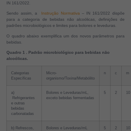
IN 161/2022.
Sendo assim, a
Instrução Normativa
– IN 161/2022
dispõe
para a categoria de bebidas não alcoólicas, definições de
padrões microbiológicos e limites para bolores e leveduras.
O quadro abaixo exemplifica um dos novos parâmetros para
bebidas.
Quadro 1 . Padrão microbiológico para bebidas não
alcoólicas.
Categorias
Micro-
n
c
m
Específicas
organismo/Toxina/Metabólito
a)
Bolores e Leveduras/mL,
5
2
10
Refrigerantes
exceto bebidas fermentadas
e outras
bebidas
carbonatadas
b)
Refrescos,
Bolores e Leveduras/mL
5
2
10