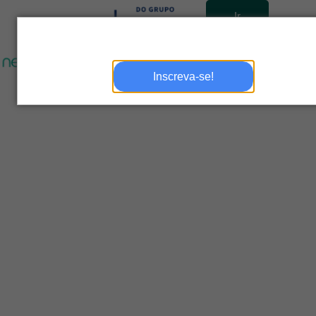
Ir
para
site
Inscreva-se!