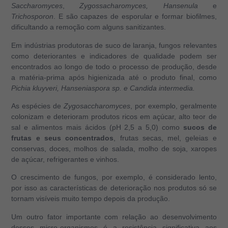
Saccharomyces
,
Zygossacharomyces, Hansenula
e
Trichosporon
. E são capazes de esporular e
formar biofilmes
,
dificultando a remoção com alguns sanitizantes.
Em indústrias produtoras de suco de laranja, fungos relevantes
como deteriorantes e indicadores de qualidade podem ser
encontrados ao longo de todo o processo de produção, desde
a matéria-prima após higienizada até o produto final,
como
Pichia kluyveri, Hanseniaspora sp. e Candida intermedia.
As espécies de
Zygosaccharomyces
, por exemplo, geralmente
colonizam e deterioram produtos ricos em açúcar, alto teor de
sal e alimentos mais ácidos (pH 2,5 a 5,0) como
sucos de
frutas e seus concentrados
, frutas secas, mel, geleias e
conservas, doces, molhos de salada, molho de soja, xaropes
de açúcar, refrigerantes e vinhos.
O crescimento de fungos, por exemplo, é considerado lento,
por isso as características de deterioração nos produtos só se
tornam visíveis muito tempo depois da produção.
Um outro fator importante com relação ao desenvolvimento
desses micro-organismos é a resistência significativa aos