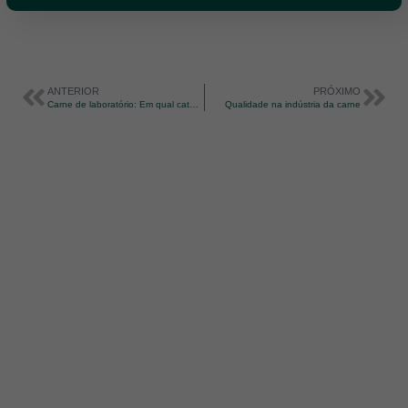
ANTERIOR
PRÓXIMO
Carne de laboratório: Em qual categoria da IN 60 se enquadra?
Qualidade na indústria da carne