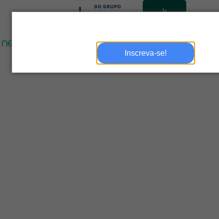
Ir
para
site
Inscreva-se!