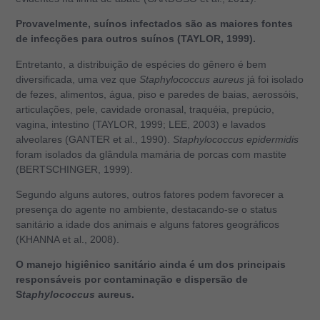
Provavelmente, suínos infectados são as maiores fontes
de infecções para outros suínos (TAYLOR, 1999).
Entretanto, a distribuição de espécies do gênero é bem
diversificada, uma vez que
Staphylococcus aureus
já foi isolado
de fezes, alimentos, água, piso e paredes de baias, aerossóis,
articulações, pele, cavidade oronasal, traquéia, prepúcio,
vagina, intestino (TAYLOR, 1999; LEE, 2003) e lavados
alveolares (GANTER et al., 1990).
Staphylococcus epidermidis
foram isolados da glândula mamária de porcas com mastite
(BERTSCHINGER, 1999).
Segundo alguns autores, outros fatores podem favorecer a
presença do agente no ambiente, destacando-se o status
sanitário a idade dos animais e alguns fatores geográficos
(KHANNA et al., 2008).
O manejo higiênico sanitário ainda é um dos principais
responsáveis por contaminação e dispersão de
S
taphylococcus
aureus.