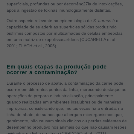
superficiais, profundas ou por decorrênc27ia de intoxicações,
após a ingestão de toxinas imunologicamente distintas.
Outro aspecto relevante na epidemiologia de
S. aureus
é a
capacidade de se aderir as superfícies sólidas produzindo
biofilmes compostos por multicamadas de células embebidas
em uma matriz de exopolissacarídeos (CUCARELLA et al.,
2001; FLACH et al., 2005).
Em quais etapas da produção pode
ocorrer a contaminação?
Durante o processo de abate, a contaminação da carne pode
ocorrer em diferentes pontos da linha, merecendo destaque as
operações de preparo e industrialização, principalmente
quando realizadas em ambientes insalubres ou de maneiras
impróprias, considerando que, muitas vezes há a entrada, na
linha de abate, de suínos que albergam microrganismos que,
geralmente, não causam sinais clínicos ou perdas evidentes de
desempenho produtivo nos animais ou que não causam lesões
evidentes na linha de abate (CARDOSO et al., 2011).