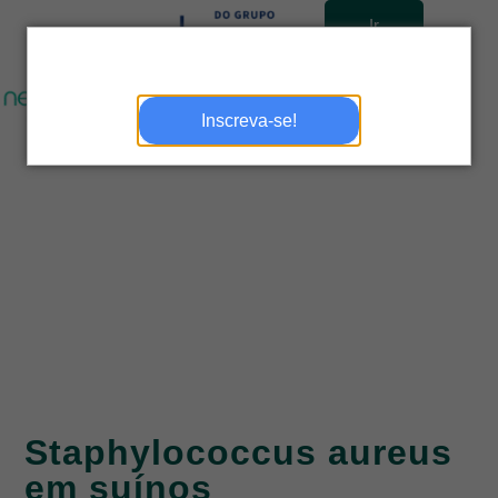
Ir
para
site
Inscreva-se!
Staphylococcus aureus
em suínos