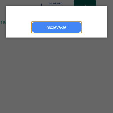
Ir
para
site
Inscreva-se!