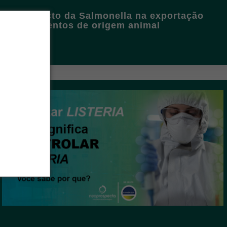
O impacto da Salmonella na exportação
de alimentos de origem animal