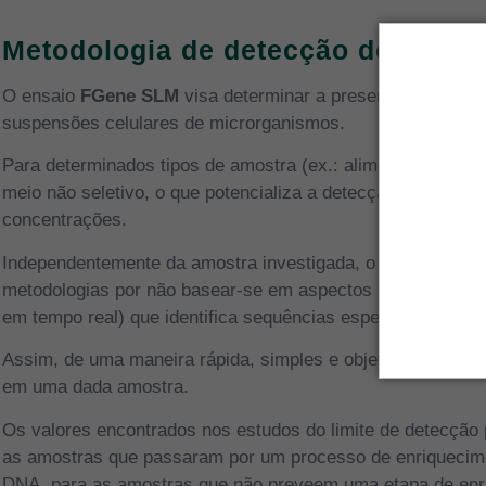
Metodologia de detecção de
Salmo
O ensaio
FGene SLM
visa determinar a presença ou ausê
suspensões celulares de microrganismos.
Para determinados tipos de amostra (ex.: alimentos) o pro
meio não seletivo, o que potencializa a detecção das espé
concentrações.
Independentemente da amostra investigada, o ensaio
FGen
metodologias por não basear-se em aspectos morfológicos
em tempo real) que identifica sequências específicas do 
Assim, de uma maneira rápida, simples e objetiva, é possí
em uma dada amostra.
Os valores encontrados nos estudos do limite de detecção
as amostras que passaram por um processo de enriquecime
DNA, para as amostras que não preveem uma etapa de enr