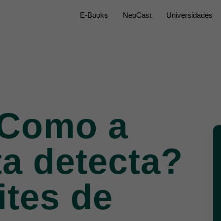
E-Books
NeoCast
Universidades
 Como a
a detecta?
ites de