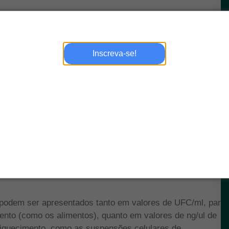
nella spp.
ncia de
Salmonella spp
. em amostras de alimentos ou em
Inscreva-se!
cesso possui uma etapa adicional de enriquecimento em
cies de
Salmonella,
quando presentes em baixas
e SLM
diferencia-se fundamentalmente de outras
 e bioquímicos, e sim, em uma metodologia molecular (PCR
DNA de
Salmonella enterica
e
Salmonella bongori.
vel determinar a presença ou ausência de
Salmonella spp
 podem ser apresentados tanto em valores de UFC/ml, para
nto (como os alimentos), quanto em valores de ng/ul de
iquecimento, como as suspensões celulares de