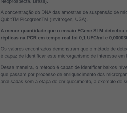
Neoprospecta, Brasil).
A concentração do DNA das amostras de suspensão de micro
QubitTM PicogreenTM (Invitrogen, USA).
A menor quantidade que o ensaio FGene SLM detectou d
réplicas na PCR em tempo real foi 0,1 UFC/ml e 0,00003
Os valores encontrados demonstram que o método de det
é capaz de identificar este microrganismo de interesse em
Dessa maneira, o método é capaz de identificar baixos nív
que passam por processo de enriquecimento dos microrgan
analisadas sem a etapa de enriquecimento, a exemplo de 
ANTERIOR
Identificação de microrganismos em produtos cárneos