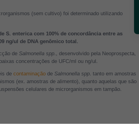
rganismos (sem cultivo) foi determinado utilizando
e S. enterica com 100% de concordância entre as
09 ng/ul de DNA genômico total.
ecção de
Salmonella spp
., desenvolvido pela Neoprospecta,
 baixas concentrações de UFC/ml ou ng/ul.
eis de
contaminação
de
Salmonella spp
. tanto em amostras
ismos (ex. amostras de alimento), quanto aquelas que são
suspensões celulares de microrganismos em tampão.