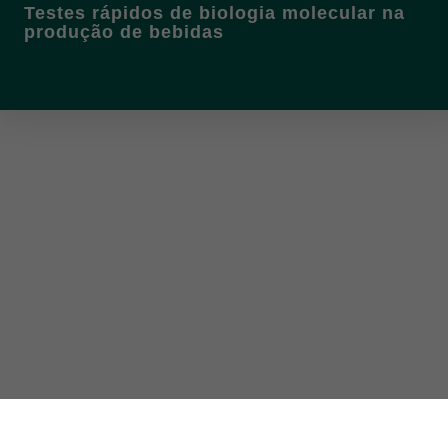
Testes rápidos de biologia molecular na
produção de bebidas
PRÓXIMO
Controle de qualidade da matéria-prima