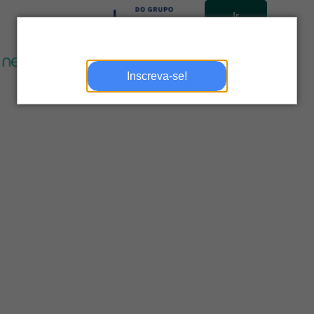
Ir
para
site
Inscreva-se!