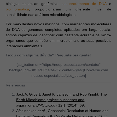
biologia molecular, genômica,
sequenciamento de DNA
e
bioinformática
, proporcionaram um diferente nível de
sensibilidade nas análises microbiológicas.
Por meio destes novos métodos, com marcadores moleculares
de DNA ou genomas completos aplicados em larga escala,
somos capazes de identificar com bastante acurácia os micro-
organismos que compõe um microbioma e as suas possíveis
interações ambientais.
Ficou com alguma dúvida? Pergunte pra gente!
[su_button url=”https://neoprospecta.com/contato/”
background=”#f57c06″ size=”5″ center=”yes”]Converse com
nossos especialistas![/su_button]
Referências:
Jack A. Gilbert, Janet K. Jansson, and Rob Knight. The
Earth Microbiome project: successes and
aspirations.
BMC biology
12.1 (2014): 69.
Afshinnekoo
et al
., Geospatial Resolution of Human and
Bacterial Diversity with City-Scale Metagenomics,
CELL