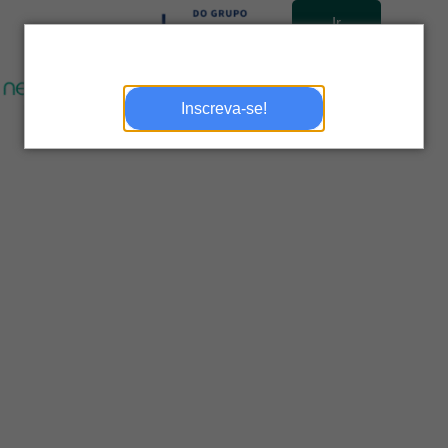
Ir
para
site
Inscreva-se!