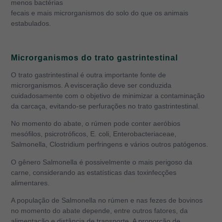
menos bactérias
fecais e mais microrganismos do solo do que os animais
estabulados.
Microrganismos do trato gastrintestinal
O trato gastrintestinal é outra importante fonte de
microrganismos. A evisceração deve ser conduzida
cuidadosamente com o objetivo de minimizar a contaminação
da carcaça, evitando-se perfurações no trato gastrintestinal.
No momento do abate, o rúmen pode conter aeróbios
mesófilos, psicrotróficos, E. coli, Enterobacteriaceae,
Salmonella, Clostridium perfringens e vários outros patógenos.
O gênero Salmonella é possivelmente o mais perigoso da
carne, considerando as estatísticas das toxinfecções
alimentares.
A população de Salmonella no rúmen e nas fezes de bovinos
no momento do abate depende, entre outros fatores, da
alimentação e distância de transporte. A proporção de