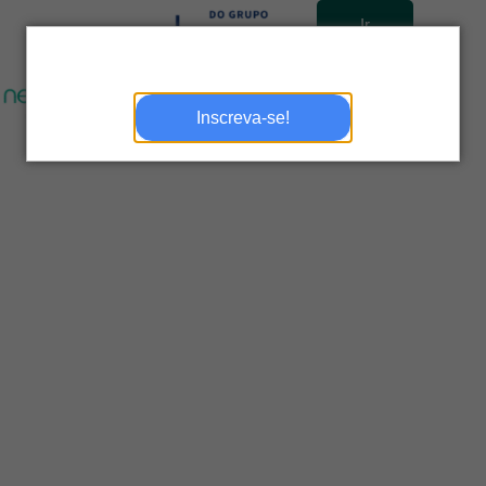
Ir
para
site
Inscreva-se!