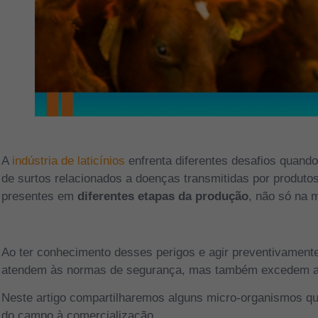
A
indústria de laticínios
enfrenta diferentes desafios quando
de surtos relacionados a doenças transmitidas por produt
presentes em
diferentes etapas da produção
, não só na 
Ao ter conhecimento desses perigos e agir preventivamente,
atendem às normas de segurança, mas também excedem a
Neste artigo compartilharemos alguns micro-organismos qu
do campo à comercialização.