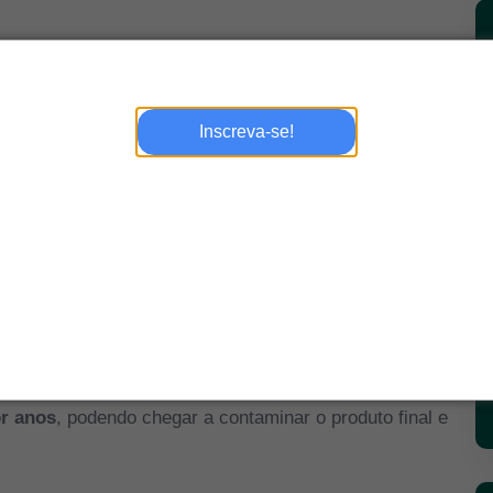
ações, caminhões de transporte e manipuladores.
a falhas, podem chegar ao produto final e causar
danos à
Inscreva-se!
o, micro-organismos mesófilos u
tilizam a temperatura entre
 produzindo ácido láctico e outros ácidos orgânicos, o que
fíceis de eliminar, uma vez que forma biofilme. Quando
r anos
, podendo chegar a contaminar o produto final e