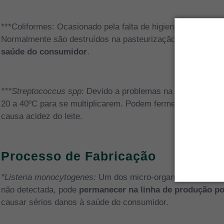
***Coliformes: Ocasionado pela falta de higiene nas instal
Normalmente são destruídos na pasteurização, mas devido 
saúde do consumidor
.
***Streptococcus spp
:
Devido a problemas na cadeia do fri
20 a 40ºC para se multiplicarem. Podem fermentar a lactose
causa acidez do leite.
Processo de Fabricação
*Listeria monocytogenes:
Um dos micro-organismos mais di
não detectada, pode
permanecer na linha de produção po
causar sérios danos à saúde do consumidor.