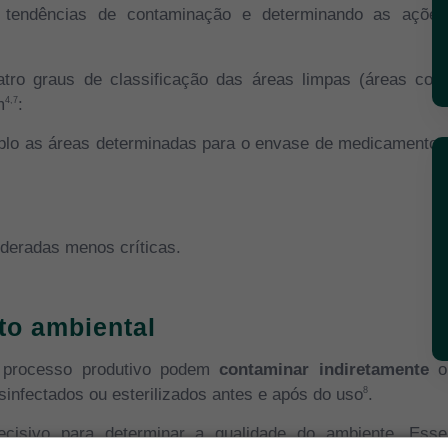
 as tendências de contaminação e determinando as ações
tro graus de classificação das áreas limpas (áreas com
m
:
4,7
emplo as áreas determinadas para o envase de medicamentos
ideradas menos críticas.
to ambiental
o processo produtivo podem
contaminar indiretamente
o
sinfectados ou esterilizados antes e após do uso
.
8
cisivo para determinar a qualidade do ambiente. Esse