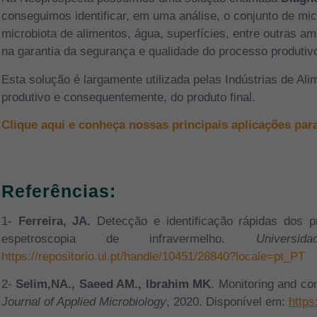
conseguimos identificar,
em uma análise, o conjunto de mic
microbiota de alimen
tos, água, superfícies, entre outras am
na garantia da segurança e qualidade do processo produtiv
Esta solução é largamente utilizada pelas Indústrias de Al
produtivo e consequentemente, do produto final.
Clique aqui e conheça nossas principais aplicações para
Referências:
1-
Ferreira, JA.
Detecção e identificação rápidas dos p
espetroscopia de infravermelho.
Univers
https://repositorio.ul.pt/handle/10451/28840?locale=pt_PT
2-
Selim,NA., Saeed AM., Ibrahim MK
. Monitoring and con
Journal of Applied Microbiology
, 2020. Disponível em:
https