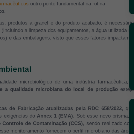
 farmacêuticos
outro ponto fundamental na rotina
co
.
mas, produtos a granel e do produto acabado, é necessário
incluindo a limpeza dos equipamentos, a água utilizada no
do
s) e das embalagens, visto que esses fatores impact
am a
mbiental
alidade microbiológico de uma indústria farmacêutica, e
 a qualidade microbiana do local de produção
esteja
cas de Fabricação atualizadas pela RDC 658/2022
, que
as exigências do
Annex 1 (EMA)
. Sob esse novo prisma, o
e Controle de Contaminação (CCS)
, sendo realizado com
esse monitoramento fornecem o perfil microbiano das áreas