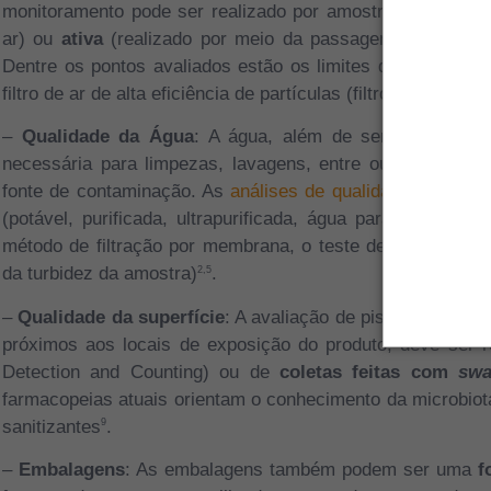
monitoramento pode ser realizado por amostragem
passi
ar) ou
ativa
(realizado por meio da passagem de um dete
Dentre os pontos avaliados estão os limites de partículas 
filtro de ar de alta eficiência de partículas (filtro HEPA) e 
–
Qualidade
da Água
: A água, além de ser a matéria-p
necessária para limpezas, lavagens, entre outros usos d
fonte de contaminação. As
análises de qualidade da água
(potável, purificada, ultrapurificada, água para injetávei
método de filtração por membrana, o teste de endotoxina 
da turbidez da amostra)
.
2,5
–
Qualidade da superfície
: A avaliação de pisos, paredes
próximos aos locais de exposição do produto, deve ser 
Detection and Counting) ou de
coletas feitas com
sw
farmacopeias atuais orientam o conhecimento da microbiot
sanitizantes
.
9
–
Embalagens
: As embalagens também podem ser uma
f