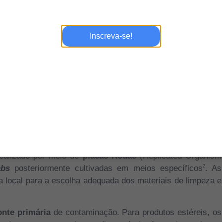
va
(realizado com placas com meio de cultura expostas ao
rminado volume de ar por placas com meio de cultura)
.
2
não-viáveis e viáveis do local, a análise da integridade do
Inscreva-se!
dos fluxos de ar ambiente
.
6
rima mais utilizada na indústria farmacêutica, também é
urante o processo produtivo, e por isso é uma importante
podem variar de acordo com os diferentes graus utilizados
s, entre outras). Dentre as análises mais utilizadas estão o
bacteriana (pirogênico) e o método turbidimétrico (medição
 e superfícies de equipamentos, principalmente os que estão
realizado por meio de
placas Rodac
(Replicated Organism
abs
posteriormente cultivadas em meios específicos
. As
2
a local para a escolha adequada dos materiais de limpeza e
onte primária
de contaminação. Para produtos estéreis, os