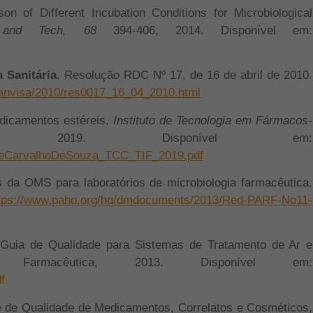
n of Different Incubation Conditions for Microbiological
 and Tech, 68
394-406, 2014. Disponível em:
 Sanitária
. Resolução RDC Nº 17, de 16 de abril de 2010.
/anvisa/2010/res0017_16_04_2010.html
edicamentos estéreis.
Instituto de Tecnologia em Fármacos-
 2019. Disponível em:
elineCarvalhoDeSouza_TCC_TIF_2019.pdf
s da OMS para laboratórios de microbiologia farmacêutica.
tps://www.paho.org/hq/dmdocuments/2013/Red-PARF-No11-
 Guia de Qualidade para Sistemas de Tratamento de Ar e
a Farmacêutica, 2013. Disponível em:
f
le de Qualidade de Medicamentos, Correlatos e Cosméticos,