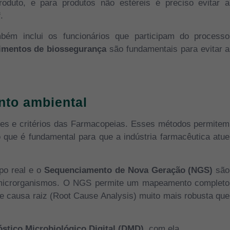
oduto, e para produtos não estéreis é preciso evitar a
.
8
bém inclui os funcionários que participam do processo
imentos de
biossegurança
são fundamentais para evitar a
nto ambiental
ões e critérios das Farmacopeias. Esses métodos permitem
o que é fundamental para que a indústria farmacêutica atue
po real e o
Sequenciamento de Nova Geração (NGS)
são
de microrganismos. O NGS permite um mapeamento completo
de causa raiz (Root Cause Analysis) muito mais robusta que
stico Microbiológico Digital (DMD)
, com ela