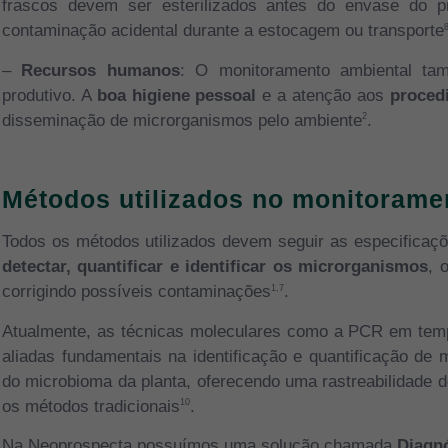
frascos devem ser esterilizados antes do envase do pr
contaminação acidental durante a estocagem ou transporte
–
Recursos humanos
: O monitoramento ambiental tam
produtivo. A
boa higiene pessoal
e a atenção aos
proced
disseminação de microrganismos pelo ambiente
.
2
Métodos utilizados no monitorame
Todos os métodos utilizados devem seguir as especificaç
detectar, quantificar e identificar os microrganismos
, 
corrigindo possíveis contaminações
.
1,7
Atualmente, as técnicas moleculares como a PCR em tem
aliadas fundamentais na identificação e quantificação 
do microbioma da planta, oferecendo uma rastreabilidade 
os métodos tradicionais
.
10
Na Neoprospecta possuímos uma solução chamada
Diagnó