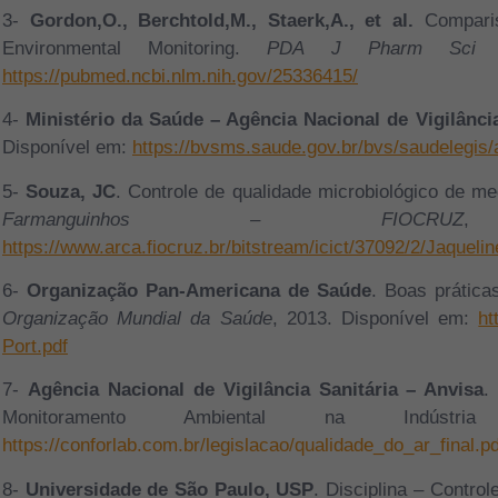
3-
Gordon,O., Berchtold,M., Staerk,A., et al.
Compariso
Environmental Monitoring.
PDA J Pharm Sci
https://pubmed.ncbi.nlm.nih.gov/25336415/
4-
Ministério da Saúde – Agência Nacional de Vigilância
Disponível em:
https://bvsms.saude.gov.br/bvs/saudelegis
5-
Souza, JC
. Controle de qualidade microbiológico de m
Farmanguinhos
– FIOCRUZ
,
https://www.arca.fiocruz.br/bitstream/icict/37092/2/Jaqu
6-
Organização Pan-Americana de Saúde
. Boas prática
Organização Mundial da Saúde
, 2013. Disponível em:
ht
Port.pdf
7-
Agência Nacional de Vigilância Sanitária – Anvisa
.
Monitoramento Ambiental na Indústri
https://conforlab.com.br/legislacao/qualidade_do_ar_final.pd
8-
Universidade de São Paulo, USP
. Disciplina – Contro