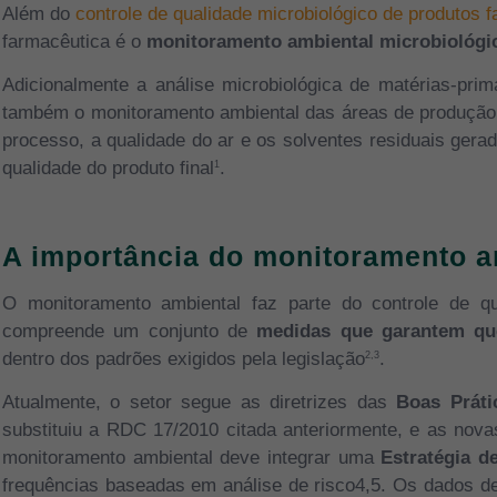
Além do
controle de qualidade microbiológico de produtos
farmacêutica é o
monitoramento ambiental microbiológi
Adicionalmente a análise microbiológica de matérias-pri
também o monitoramento ambiental das áreas de produção (
processo, a qualidade do ar e os solventes residuais gera
qualidade do produto final
.
1
A importância do monitoramento a
O monitoramento ambiental faz parte do controle de qu
compreende um conjunto de
medidas que garantem que
dentro dos padrões exigidos pela legislação
.
2,3
Atualmente, o setor segue as diretrizes das
Boas Práti
substituiu a RDC 17/2010 citada anteriormente, e as nov
monitoramento ambiental deve integrar uma
Estratégia d
frequências baseadas em análise de risco4,5. Os dados d