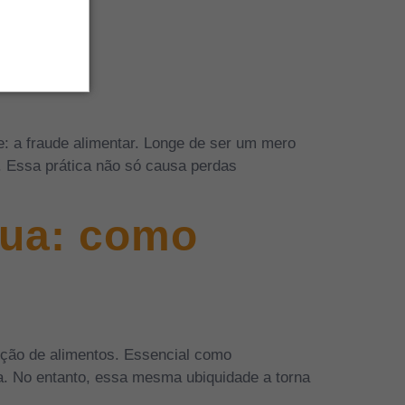
as e
: a fraude alimentar. Longe de ser um mero
o. Essa prática não só causa perdas
gua: como
ução de alimentos. Essencial como
a. No entanto, essa mesma ubiquidade a torna