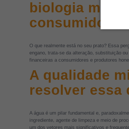
biologia mole
consumidores
O que realmente está no seu prato? Essa perg
engano, trata-se da alteração, substituição o
financeiras a consumidores e produtores hon
A qualidade m
resolver essa
A água é um pilar fundamental e, paradoxalme
ingrediente, agente de limpeza e meio de pr
um dos vetores mais significativos e frequen