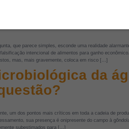
cular protege marc
unta, que parece simples, esconde uma realidade alarmante
u falsificação intencional de alimentos para ganho econômic
estos, mas, mais gravemente, coloca em risco […]
icrobiológica da á
 questão?
nte, um dos pontos mais críticos em toda a cadeia de prod
ocessamento, sua presença é onipresente do campo à gôndol
temente subestimados para […]