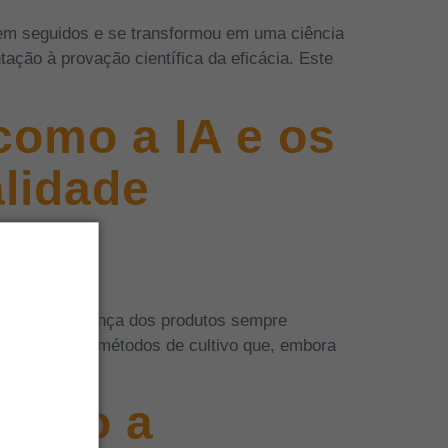
rem seguidos e se transformou em uma ciência
ação à provação científica da eficácia. Este
como a IA e os
lidade
scuro. A segurança dos produtos sempre
ada: envolvia métodos de cultivo que, embora
 como a