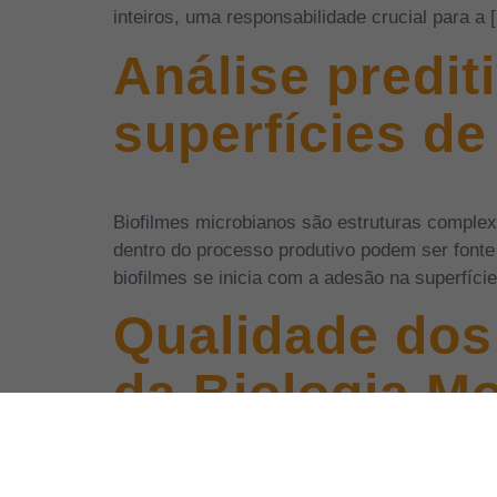
inteiros, uma responsabilidade crucial para a 
Análise predit
superfícies de
Biofilmes microbianos são estruturas comple
dentro do processo produtivo podem ser fonte
biofilmes se inicia com a adesão na superfíci
Qualidade dos
da Biologia Mo
Os pescados podem ser contaminados com o m