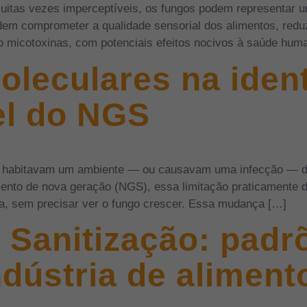
tas vezes imperceptíveis, os fungos podem representar um
m comprometer a qualidade sensorial dos alimentos, reduzi
o micotoxinas, com potenciais efeitos nocivos à saúde hum
leculares na ident
el do NGS
os habitavam um ambiente — ou causavam uma infecção — de
to de nova geração (NGS), essa limitação praticamente de
ra, sem precisar ver o fungo crescer. Essa mudança […]
 Sanitização: padrõ
indústria de aliment