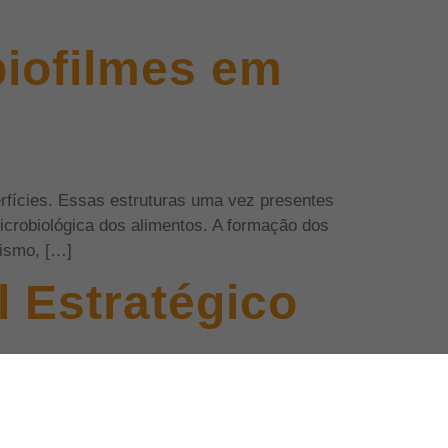
biofilmes em
rfícies. Essas estruturas uma vez presentes
icrobiológica dos alimentos. A formação dos
nismo, […]
 Estratégico
 por resíduos de produtos químicos, através