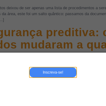
tos deixou de ser apenas uma lista de procedimentos a se
s da área, este foi um salto quântico: passamos da document
[…]
urança preditiva: 
dos mudaram a qua
Inscreva-se!
a de alimentos foi uma batalha travada, muitas vezes, no e
orar microrganismos. Historicamente, essa tarefa era demor
gar a totalidade do ambiente microbiano. O problema […]
mentos e bebidas: