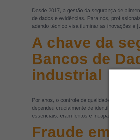
Desde 2017, a gestão da segurança de alimen
de dados e evidências. Para nós, profissionai
adendo técnico visa iluminar as inovações e 
A chave da seg
Bancos de Da
industrial
Por anos, o controle de qualidade na indústri
dependeu crucialmente de identificar e monit
essenciais, eram lentos e incapazes de enxer
Fraude em ali