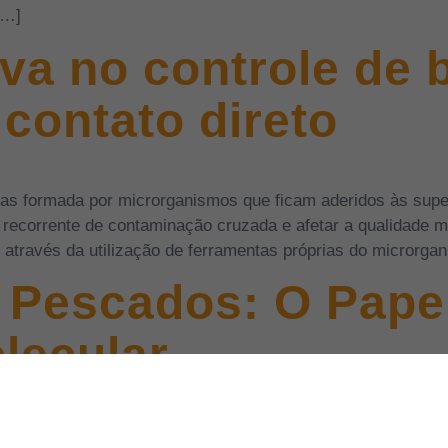
[…]
iva no controle de 
 contato direto
xas formada por microrganismos que ficam aderidos às supe
 recorrente de contaminação cruzada e afetar a qualidade m
e através da utilização de ferramentas próprias do microrga
 Pescados: O Papel
lecular
ais amplo e variado grupo de micro-organismos, e também,