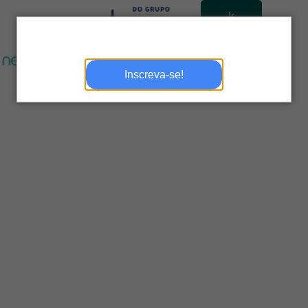
Ir
para
site
Inscreva-se!