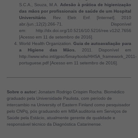
S.C.A., Souza, M.A.
Adesão à prática de higienização
das mãos por profissionais de saúde de um Hospital
Universitário
. Rev. Eletr. Enf. [Internet]. 2010
abr./jun.;12(2):266-71. Disponível
em: http://dx.doi.org/10.5216/10.5216/ree.v12i2.7656
[Acesso em 11 de setembro de 2016].
World Health Organization.
Guia de autoavaliação para
a Higiene das Mãos.
2011.
Disponível em
http://www.who.int/gpsc/5may/tools/HHSA_framework_2011-
portuguese.pdf [Acesso em 11 setembro de 2016].
Sobre o autor:
Jonatam Rodrigo Crispim Rocha. Biomédico
graduado pela Universidade Paulista, com período de
intercambio na University of Eastern Finland como pesquisador
pelo CNPq, pós graduando em MBA auditoria em Serviços de
Saúde pela Estácio, atualmente gerente de qualidade e
responsável técnico da Diagnóstica Catarinense.