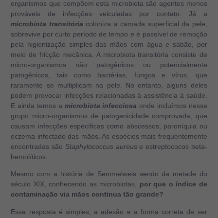
organismos que compõem esta microbiota são agentes menos
prováveis de infecções veiculadas por contato. Já a
microbiota transitória
coloniza a camada superficial da pele,
sobrevive por curto período de tempo e é passível de remoção
pela higienização simples das mãos com água e sabão, por
meio de fricção mecânica. A microbiota transitória consiste de
micro-organismos não patogênicos ou potencialmente
patogênicos, tais como bactérias, fungos e vírus, que
raramente se multiplicam na pele. No entanto, alguns deles
podem provocar infecções relacionadas à assistência à saúde.
E ainda temos a
microbiota infecciosa
onde incluímos nesse
grupo micro-organismos de patogenicidade comprovada, que
causam infecções específicas como abscessos, paroníquia ou
eczema infectado das mãos. As espécies mais frequentemente
encontradas são
Staphylococcus aureus
e estreptococos beta-
hemolíticos.
Mesmo com a história de Semmelweis sendo da metade do
século XIX, conhecendo as microbiotas,
por que o índice de
contaminação via mãos continua tão grande?
Essa resposta é simples, a adesão e a forma correta de ser