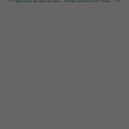
Higienização das mãos com água e sabão
Trabalho premiado no 10° Congresso Paulista de Infectologia