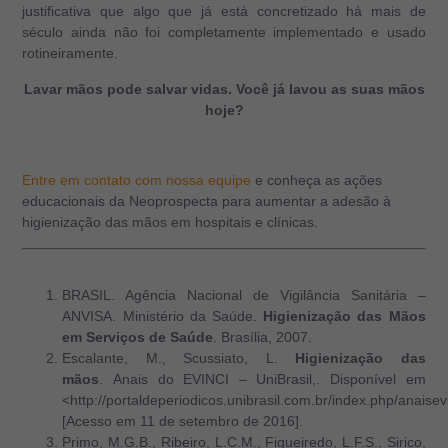
justificativa que algo que já está concretizado há mais de
século ainda não foi completamente implementado e usado
rotineiramente.
Lavar mãos pode salvar vidas. Você já lavou as suas mãos
hoje?
Entre em contato com nossa equipe
e conheça as ações
educacionais da Neoprospecta para aumentar a adesão à
higienização das mãos em hospitais e clínicas.
BRASIL. Agência Nacional de Vigilância Sanitária –
ANVISA. Ministério da Saúde.
Higienização das Mãos
em Serviços de Saúde
. Brasília, 2007.
Escalante, M., Scussiato, L.
Higienização das
mãos
. Anais do EVINCI – UniBrasil,. Disponível em
<http://portaldeperiodicos.unibrasil.com.br/index.php/anaisevi
[Acesso em 11 de setembro de 2016].
Primo, M.G.B., Ribeiro, L.C.M., Figueiredo, L.F.S., Sirico,