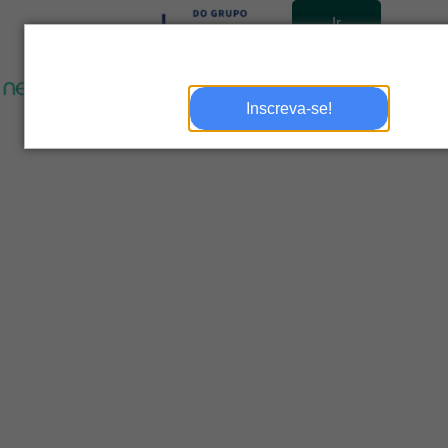
Ir
para
site
Inscreva-se!