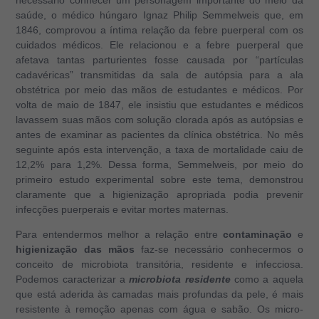
saúde, o médico húngaro Ignaz Philip Semmelweis que, em
1846, comprovou a íntima relação da febre puerperal com os
cuidados médicos. Ele relacionou e a febre puerperal que
afetava tantas parturientes fosse causada por “partículas
cadavéricas” transmitidas da sala de autópsia para a ala
obstétrica por meio das mãos de estudantes e médicos. Por
volta de maio de 1847, ele insistiu que estudantes e médicos
lavassem suas mãos com solução clorada após as autópsias e
antes de examinar as pacientes da clínica obstétrica. No mês
seguinte após esta intervenção, a taxa de mortalidade caiu de
12,2% para 1,2%. Dessa forma, Semmelweis, por meio do
primeiro estudo experimental sobre este tema, demonstrou
claramente que a higienização apropriada podia prevenir
infecções puerperais e evitar mortes maternas.
Para entendermos melhor a relação entre
contaminação
e
higienização das mãos
faz-se necessário conhecermos o
conceito de microbiota transitória, residente e infecciosa.
Podemos caracterizar a
microbiota residente
como a aquela
que está aderida às camadas mais profundas da pele, é mais
resistente à remoção apenas com água e sabão. Os micro-