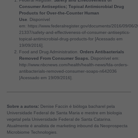
Consumer Antiseptics; Topical Antimicrobial Drug
Products for Over-the-Counter Human
Use
. Disponível
em: https://www.federalregister.gov/documents/2016/09/06/
21337/safety-and-effectiveness-of-consumer-antiseptics-
topical-antimicrobial-drug-products-for [Acessado em
19/09/2016].
Food and Drug Administration.
Orders Antibacterials
Removed From Consumer Soaps.
Disponível em:
http://www.nbcnews.com/health/health-news/fda-orders-
antibacterials-removed-consumer-soaps-n642036
[Acessado em 19/09/2016].
Sobre a autora:
Denise Faccin é bióloga bacharel pela
Universidade Federal de Santa Maria e mestre em biologia
vegetal pela Universidade Federal de Santa Catarina.
Atualmente é analista de marketing inbound da Neoprospecta
Microbiome Technologies.