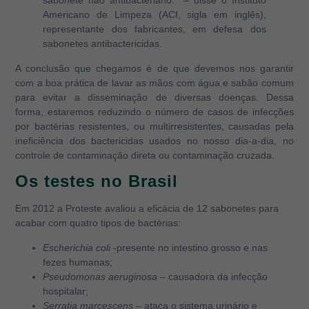
sabonete não antibacteriano.” – disse o Instituto
Americano de Limpeza (ACI, sigla em inglês),
representante dos fabricantes, em defesa dos
sabonetes antibactericidas.
A conclusão que chegamos é de que devemos nos garantir
com a boa prática de lavar as mãos com água e sabão comum
para evitar a disseminação de diversas doenças. Dessa
forma, estaremos reduzindo o número de casos de infecções
por bactérias resistentes, ou multirresistentes, causadas pela
ineficiência dos bactericidas usados no nosso dia-a-dia, no
controle de contaminação direta ou contaminação cruzada.
Os testes no Brasil
Em 2012 a Proteste avaliou a eficácia de 12 sabonetes para
acabar com quatro tipos de bactérias:
Escherichia coli
-presente no intestino grosso e nas
fezes humanas;
Pseudomonas aeruginosa
– causadora da infecção
hospitalar;
Serratia marcescens
– ataca o sistema urinário e