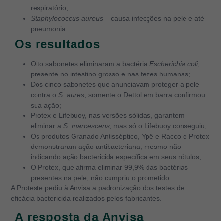
respiratório;
Staphylococcus aureus
– causa infecções na pele e até
pneumonia.
Os resultados
Oito sabonetes eliminaram a bactéria
Escherichia coli
,
presente no intestino grosso e nas fezes humanas;
Dos cinco sabonetes que anunciavam proteger a pele
contra o
S. aures
, somente o Dettol em barra confirmou
sua ação;
Protex e Lifebuoy, nas versões sólidas, garantem
eliminar a
S. marcescens
, mas só o Lifebuoy conseguiu;
Os produtos Granado Antisséptico, Ypê e Racco e Protex
demonstraram ação antibacteriana, mesmo não
indicando ação bactericida específica em seus rótulos;
O Protex, que afirma eliminar 99,9% das bactérias
presentes na pele, não cumpriu o prometido.
A Proteste pediu à Anvisa a padronização dos testes de
eficácia bactericida realizados pelos fabricantes.
A resposta da Anvisa