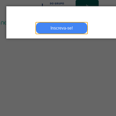
Ir
para
site
Inscreva-se!