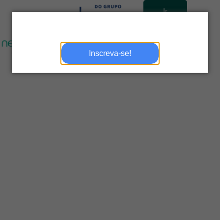
Ir
para
site
Inscreva-se!