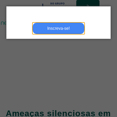
Ir
para
site
Inscreva-se!
Ameaças silenciosas em