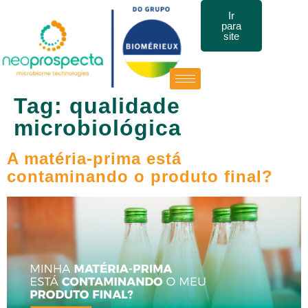
Ir
para
site
Tag:
qualidade
microbiológica
A matéria-prima está
contaminando o produto final?