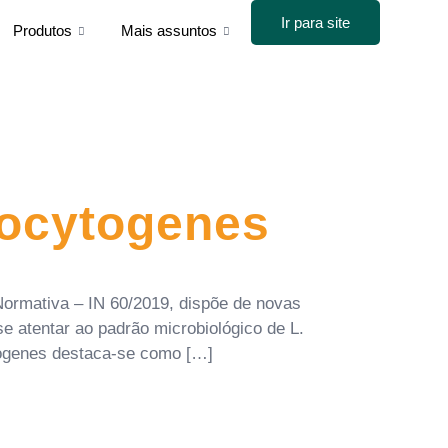
Ir para site
Produtos
Mais assuntos
nocytogenes
Normativa – IN 60/2019, dispõe de novas
e atentar ao padrão microbiológico de L.
genes destaca-se como […]