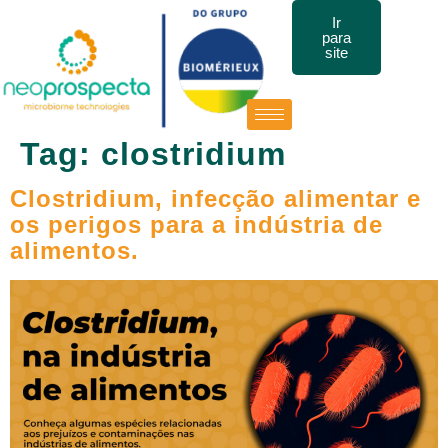
Ir
para
site
Tag:
clostridium
Clostridium, infecção alimentar e
os perigos para a indústria de
alimentos.