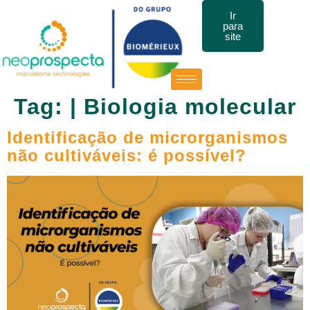
Ir
para
site
Tag:
| Biologia molecular
Identificação de microrganismos
não cultiváveis: é possível?